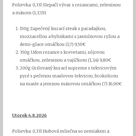
Polievka: 0,33l
Slepačí vývar s rezancami, zeleninou
a mäsom (1,3,7,9)
150g
Zapečený
kurací steak s paradajkou,
mozzarellou a bylinkami s jasmínovou ryžou a
demi-glace omáčkou (1,7)
9,50€
3
50g Udon rezance s krevetami, sójovou
omáčkou, zeleninou a vajíčkom (1,3,4) 9,80€
20
0g
Grilovaný kurací supreme s tekvicovým
pyré s pečenou maslovou tekvicou, brokolicou
na masle a jemnou mäsovou omáčkou (7) 16,90€
Utorok 4.8
.202
6
Polievka: 0,33l
Hubová mliečna so zemiakmi a