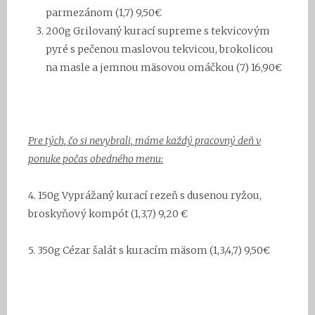
parmezánom
(1,7) 9,50€
20
0g
Grilovaný kurací supreme s tekvicovým
pyré s pečenou maslovou tekvicou, brokolicou
na masle a jemnou mäsovou omáčkou (7) 16,90€
Pre tých, čo si ne
vybrali, máme každý pracovný deň v
ponuke počas obedného menu:
4. 150g Vyprážaný kurací rezeň s dusenou ryžou,
broskyňový kompót
(1,3,7) 9,20 €
5.
350g Cézar šalát s kuracím mäsom (1,3,4,7) 9,50€