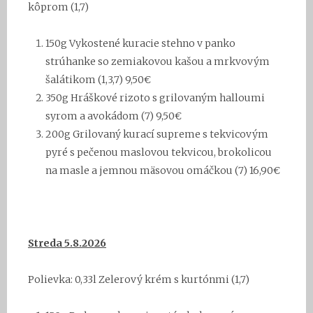
kôprom (1,7)
150g Vykostené kuracie stehno v panko
strúhanke so zemiakovou kašou a mrkvovým
šalátikom (1,3,7) 9,50€
350g
Hráškové
rizoto s grilovaným halloumi
syrom a avokádom (7)
9,50€
20
0g
Grilovaný kurací supreme s tekvicovým
pyré s pečenou maslovou tekvicou, brokolicou
na masle a jemnou mäsovou omáčkou (7) 16,90€
Streda 5.8
.2026
Polievka: 0,33l Zelerový krém s kurtónmi (1,7)