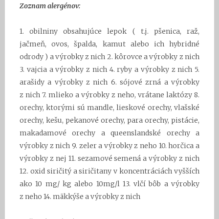
Zoznam alergénov:
1. obilniny obsahujúce lepok ( t.j. pšenica, raž,
jačmeň, ovos, špalda, kamut alebo ich hybridné
odrody ) a výrobky z nich 2. kôrovce a výrobky z nich
3. vajcia a výrobky z nich 4. ryby a výrobky z nich 5.
arašidy a výrobky z nich 6. sójové zrná a výrobky
z nich 7. mlieko a výrobky z neho, vrátane laktózy 8.
orechy, ktorými sú mandle, lieskové orechy, vlašské
orechy, kešu, pekanové orechy, para orechy, pistácie,
makadamové orechy a queenslandské orechy a
výrobky z nich 9. zeler a výrobky z neho 10. horčica a
výrobky z nej 11. sezamové semená a výrobky z nich
12. oxid siričitý a siričitany v koncentráciách vyšších
ako 10 mg/ kg alebo 10mg/l 13. vlčí bôb a výrobky
z neho 14. mäkkýše a výrobky z nich