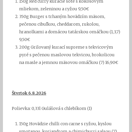
150g Red curry kuracie soté s kokosovým
mliekom, zeleninou a ryžou 9,50€
3
50g Burger
s trhaným hovädzím mäsom,
pečenou cibuľkou, cheddarom, rukolou,
hranolkami a domácou tatárskou omáčkou
(1,3,7)
9,50
€
20
0g
Grilovaný kurací supreme s tekvicovým
pyré s pečenou maslovou tekvicou, brokolicou
na masle a jemnou mäsovou omáčkou (7) 16,90€
Štvrtok 6
.8.2026
Polievka: 0,33l
Gulášová
s chlebíkom (1)
150g
Hovädzie
chilli con carne s ryžou, kyslou
smotanou, koriandrom a chimichurri salsou (7)