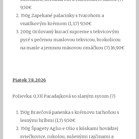
9,50€
350g
Zapekané
palacinky s tvarohom a
vnailkovým krémom
(1,3,7) 9,50€
20
0g
Grilovaný kurací supreme s tekvicovým
pyré s pečenou maslovou tekvicou, brokolicou
na masle a jemnou mäsovou omáčkou (7) 16,90€
Piatok 7.8.2026
Polievka: 0,33l
Paradajková so slaným syrom
(7)
150g Bravčová panenka s krémovu tarhoňou s
lesnými hríbmi (1,7) 9,50€
350g
Špagety Aglio e Olio s kúskami hovädzej
sviečkovice, rukolou, sušenými rajčinami a