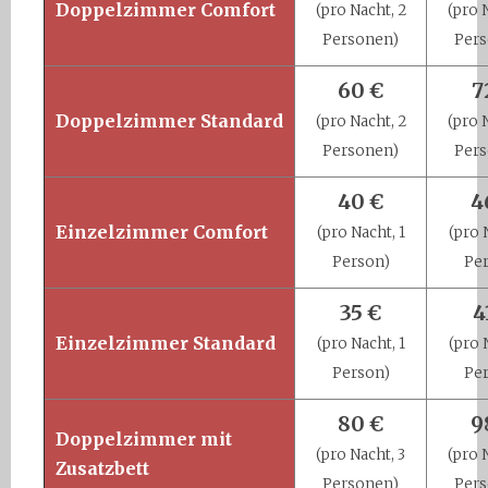
Doppelzimmer
Comfort
(pro Nacht, 2
(pro 
Personen)
Per
60 €
7
Doppelzimmer
Standard
(pro Nacht, 2
(pro 
Personen)
Per
40 €
4
Einzelzimmer
Comfort
(pro Nacht, 1
(pro 
Person)
Pe
35 €
4
Einzelzimmer
Standard
(pro Nacht, 1
(pro 
Person)
Pe
80 €
9
Doppelzimmer mit
(pro Nacht, 3
(pro 
Zusatzbett
Personen)
Per