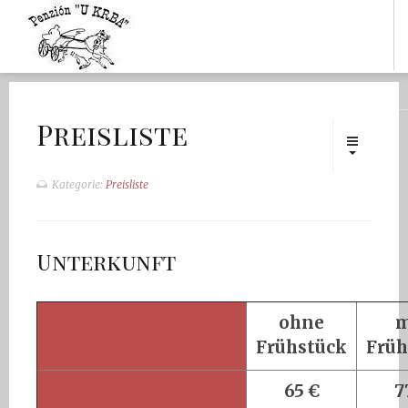
Preisliste
Kategorie:
Preisliste
Unterkunft
ohne
m
Frühstück
Früh
65 €
7